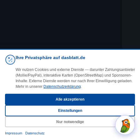
Ihre Privatsphäre auf dasblatt.de
Wir nutzen Cookies und externe Dienste — darunter Zahlungsanbieter
(Mollie/PayPal), interaktive Karten (OpenStreetMap) und Sponsoren-
Inhalte. Externe Dienste werden nur nach Ihrer Einwilligung geladen.
Mehr in unserer
Datenschutzerklärung
.
Alle akzeptieren
Einstellungen
Nur notwendige
Impressum
·
Datenschutz