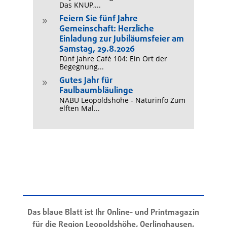
Das KNUP,...
Feiern Sie fünf Jahre
9
Gemeinschaft: Herzliche
Einladung zur Jubiläumsfeier am
Samstag, 29.8.2026
Fünf Jahre Café 104: Ein Ort der
Begegnung...
Gutes Jahr für
9
Faulbaumbläulinge
NABU Leopoldshöhe - Naturinfo Zum
elften Mal...
Das blaue Blatt ist Ihr Online- und Printmagazin
für die Region Leopoldshöhe, Oerlinghausen,