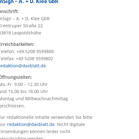
InSign – A. + D. Klee GbR
Anschrift:
InSign – A. + D. Klee GbR
Krentruper Straße 22
33818 Leopoldshöhe
Erreichbarkeiten:
Telefon: +49 5208 9599800
Telefax: +49 5208 9599802
redaktion@dasblatt.de
Öffnungszeiten:
Mo.-Fr. 9.00 – 12.30 Uhr
und 15.00 bis 18.00 Uhr
Montag und Mittwochnachmittag
geschlossen.
Für redaktionelle Inhalte verwenden Sie bitte
nur
redaktion@dasblatt.de
. Nicht digitale
Einsendungen können leider nicht
berücksichtig werden.