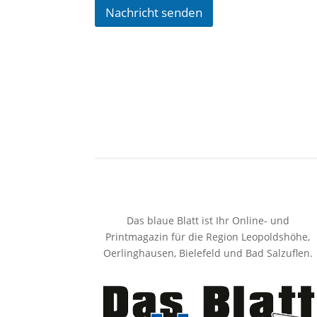
Nachricht senden
A
l
t
e
r
n
a
t
i
v
e
Das blaue Blatt ist Ihr Online- und
:
Printmagazin für die Region Leopoldshöhe,
Oerlinghausen, Bielefeld und Bad Salzuflen.