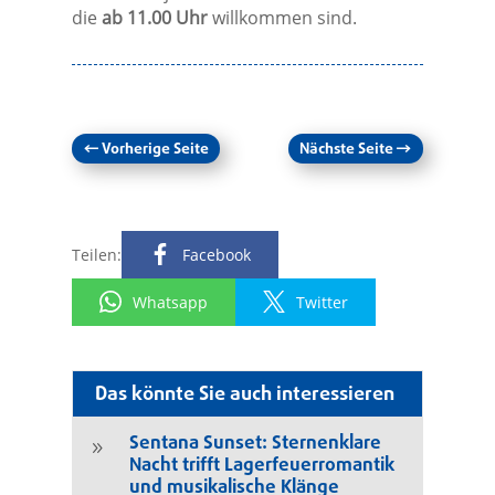
die
ab 11.00 Uhr
willkommen sind.
←
Vorherige Seite
Nächste Seite
→
Teilen:
Facebook
Whatsapp
Twitter
Das könnte Sie auch interessieren
Sentana Sunset: Sternenklare
9
Nacht trifft Lagerfeuerromantik
und musikalische Klänge