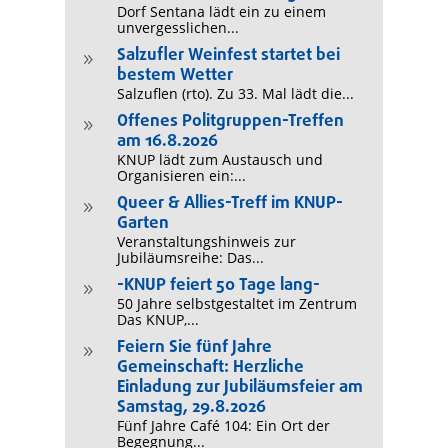
Dorf Sentana lädt ein zu einem
unvergesslichen...
Salzufler Weinfest startet bei
9
bestem Wetter
Salzuflen (rto). Zu 33. Mal lädt die...
Offenes Politgruppen-Treffen
9
am 16.8.2026
KNUP lädt zum Austausch und
Organisieren ein:...
Queer & Allies-Treff im KNUP-
9
Garten
Veranstaltungshinweis zur
Jubiläumsreihe: Das...
-KNUP feiert 50 Tage lang-
9
50 Jahre selbstgestaltet im Zentrum
Das KNUP,...
Feiern Sie fünf Jahre
9
Gemeinschaft: Herzliche
Einladung zur Jubiläumsfeier am
Samstag, 29.8.2026
Fünf Jahre Café 104: Ein Ort der
Begegnung...