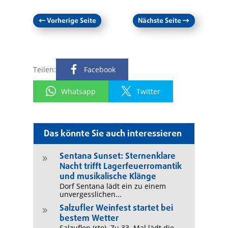
←
Vorherige Seite
Nächste Seite
→
Teilen:
Facebook
Whatsapp
Twitter
Das könnte Sie auch interessieren
Sentana Sunset: Sternenklare
9
Nacht trifft Lagerfeuerromantik
und musikalische Klänge
Dorf Sentana lädt ein zu einem
unvergesslichen...
Salzufler Weinfest startet bei
9
bestem Wetter
Salzuflen (rto). Zu 33. Mal lädt die...