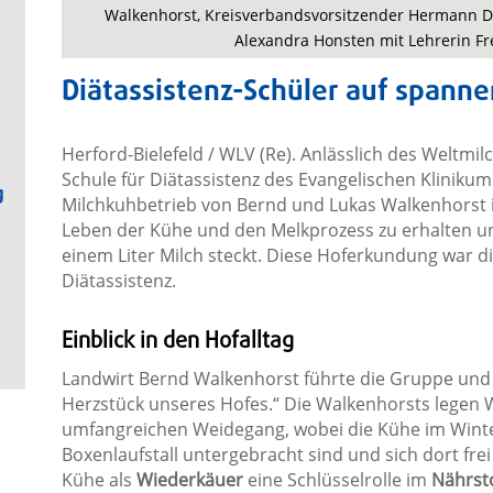
Walkenhorst, Kreisverbandsvorsitzender Hermann D
Alexandra Honsten mit Lehrerin Fre
Diätassistenz-Schüler auf spann
Herford-Bielefeld / WLV (Re). Anlässlich des Weltm
Schule für Diätassistenz des Evangelischen Klinikums
g
Milchkuhbetrieb von Bernd und Lukas Walkenhorst in 
Leben der Kühe und den Melkprozess zu erhalten und 
einem Liter Milch steckt. Diese Hoferkundung war d
Diätassistenz.
Einblick in den Hofalltag
Landwirt Bernd Walkenhorst führte die Gruppe und 
Herzstück unseres Hofes.“ Die Walkenhorsts legen W
umfangreichen Weidegang, wobei die Kühe im Winte
Boxenlaufstall untergebracht sind und sich dort fr
Kühe als
Wiederkäuer
eine Schlüsselrolle im
Nährsto