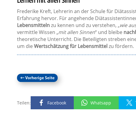
Lernen mit allen Sinnen
Frederike Kreft, Lehrerin an der Schule für Diätassi
Erfahrung hervor. Für angehende Diätassistentinnen
Lebensmitteln
zu kennen und zu verstehen, „
wie aus
vermittle Wissen „
mit allen Sinnen
“ und bleibe
nachh
theoretische Unterricht. Die Beteiligten streben e
um die
Wertschätzung für Lebensmittel
zu fördern.
←
Vorherige Seite
Teilen:
Facebook
Whatsapp