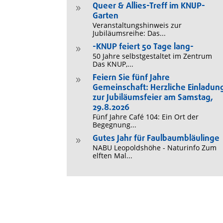
Queer & Allies-Treff im KNUP-
9
Garten
Veranstaltungshinweis zur
Jubiläumsreihe: Das...
-KNUP feiert 50 Tage lang-
9
50 Jahre selbstgestaltet im Zentrum
Das KNUP,...
Feiern Sie fünf Jahre
9
Gemeinschaft: Herzliche Einladun
zur Jubiläumsfeier am Samstag,
29.8.2026
Fünf Jahre Café 104: Ein Ort der
Begegnung...
Gutes Jahr für Faulbaumbläulinge
9
NABU Leopoldshöhe - Naturinfo Zum
elften Mal...