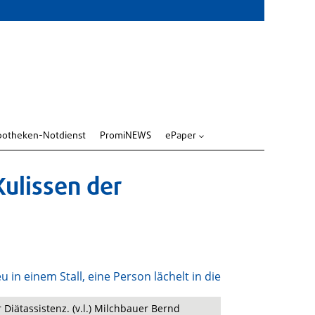
potheken-Notdienst
PromiNEWS
ePaper
3
Kulissen der
 Diätassistenz. (v.l.) Milchbauer Bernd