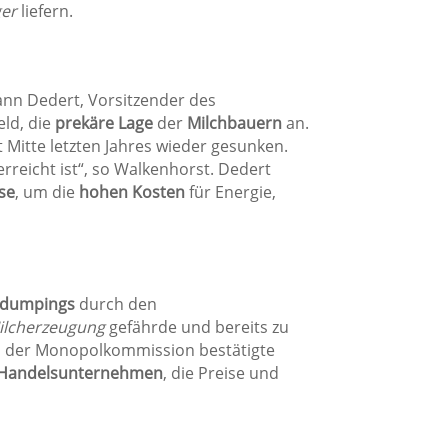
er
liefern.
nn Dedert, Vorsitzender des
eld, die
prekäre Lage
der
Milchbauern
an.
t Mitte letzten Jahres wieder gesunken.
rreicht ist“, so Walkenhorst. Dedert
se
, um die
hohen Kosten
für Energie,
sdumpings
durch den
ilcherzeugung
gefährde und bereits zu
n der Monopolkommission bestätigte
n Handelsunternehmen
, die Preise und