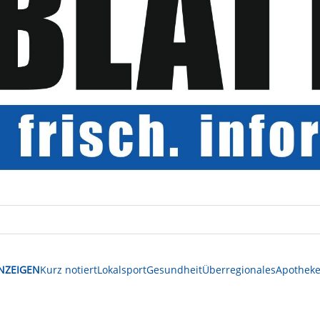
NZEIGEN
Kurz notiert
Lokalsport
Gesundheit
Überregionales
Apotheke