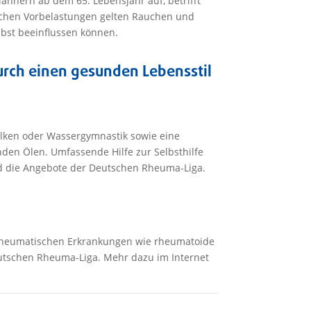
Männern ab dem 65. Lebensjahr auf, betrifft
chen Vorbelastungen gelten Rauchen und
elbst beeinflussen können.
rch einen gesunden Lebensstil
lken oder Wassergymnastik sowie eine
den Ölen. Umfassende Hilfe zur Selbsthilfe
 die Angebote der Deutschen Rheuma-Liga.
n rheumatischen Erkrankungen wie rheumatoide
eutschen Rheuma-Liga. Mehr dazu im Internet