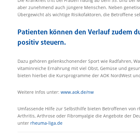
Die Krankheit tritt bei Frauen häufig ab dem 55. und bei 
aber zunehmend auch jüngere Menschen. Neben genetis
Übergewicht als wichtige Risikofaktoren, die Betroffene s
Patienten können den Verlauf zudem du
positiv steuern.
Dazu gehören gelenkschonender Sport wie Radfahren, Wa
vitaminreiche Ernährung mit viel Obst, Gemüse und gesun
bieten hierbei die Kursprogramme der AOK NordWest und
Weitere Infos unter:
www.aok.de/nw
Umfassende Hilfe zur Selbsthilfe bieten Betroffenen vo
Arthritis, Arthrose oder Fibromyalgie die Angebote der D
unter
rheuma-liga.de