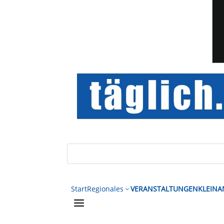
Start
Regionales
VERANSTALTUNGEN
KLEINA
3
a