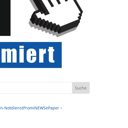
n-Notdienst
PromiNEWS
ePaper
3