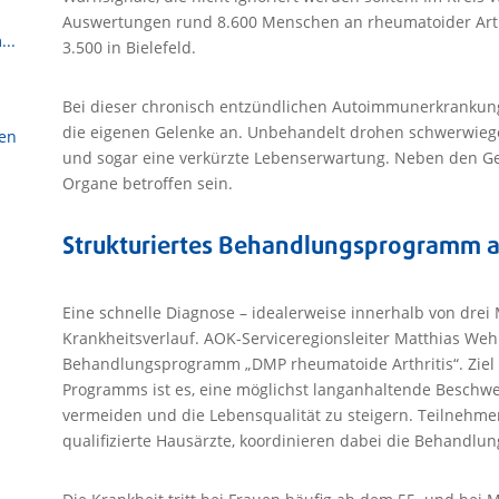
Auswertungen rund 8.600 Menschen an rheumatoider Arthri
...
3.500 in Bielefeld.
Bei dieser chronisch entzündlichen Autoimmunerkrankung
die eigenen Gelenke an. Unbehandelt drohen schwerwie
sen
und sogar eine verkürzte Lebenserwartung. Neben den G
Organe betroffen sein.
Strukturiertes Behandlungsprogramm a
Eine schnelle Diagnose – idealerweise innerhalb von drei
Krankheitsverlauf. AOK-Serviceregionsleiter Matthias Weh
Behandlungsprogramm „DMP rheumatoide Arthritis“. Ziel d
Programms ist es, eine möglichst langanhaltende Beschwe
vermeiden und die Lebensqualität zu steigern. Teilnehm
qualifizierte Hausärzte, koordinieren dabei die Behandlun