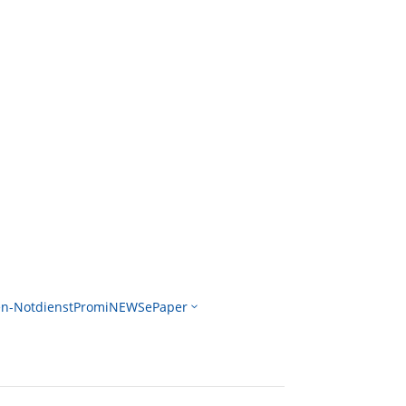
n-Notdienst
PromiNEWS
ePaper
3