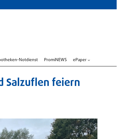
potheken-Notdienst
PromiNEWS
ePaper
3
d Salzuflen feiern