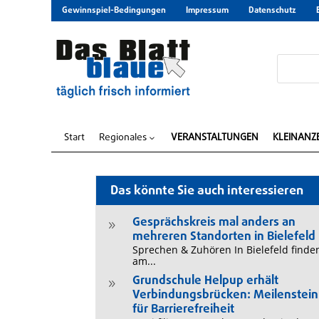
Gewinnspiel-Bedingungen
Impressum
Datenschutz
Start
Regionales
VERANSTALTUNGEN
KLEINANZ
3
Das könnte Sie auch interessieren
Gesprächskreis mal anders an
9
mehreren Standorten in Bielefeld
Sprechen & Zuhören In Bielefeld finde
am...
Grundschule Helpup erhält
9
Verbindungsbrücken: Meilenstein
für Barrierefreiheit