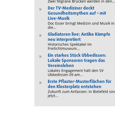
Zwei filigrane Brücken werden in den..
Der TV-Mediziner deckt
9
Gesundheitsmythen auf – mit
Live-Musik
Doc Esser bringt Medizin und Musik in
die...
Gladiatoren live: Antike Kämpfe
9
neu interpretiert
Historisches Spektakel im
Freilichtmuseum...
Ein starkes Stück Ubbedissen:
9
Lokale Sponsoren tragen das
Vereinsleben
Lokales Engagement hält den SV
Ubbedissen 09 am...
Erste Pflaster-Musterflächen für
9
den Klosterplatz entstehen
Zukunft zum Anfassen: In Bielefeld sin
jetzt...