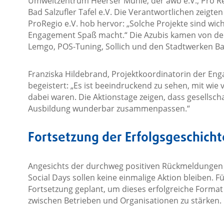
Umweltzentrum Heerser Mühle, der awb e.V., Pro Re
Bad Salzufler Tafel e.V. Die Verantwortlichen zeigte
ProRegio e.V. hob hervor: „Solche Projekte sind wich
Engagement Spaß macht.“ Die Azubis kamen von der 
Lemgo, POS-Tuning, Sollich und den Stadtwerken Bad
Franziska Hildebrand, Projektkoordinatorin der Enga
begeistert: „Es ist beeindruckend zu sehen, mit wie 
dabei waren. Die Aktionstage zeigen, dass gesellsc
Ausbildung wunderbar zusammenpassen.“
Fortsetzung der Erfolgsgeschicht
Angesichts der durchweg positiven Rückmeldungen all
Social Days sollen keine einmalige Aktion bleiben. Fü
Fortsetzung geplant, um dieses erfolgreiche Forma
zwischen Betrieben und Organisationen zu stärken.