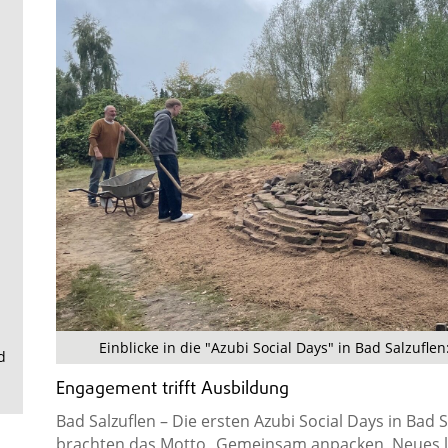
.
Einblicke in die "Azubi Social Days" in Bad Salzuf
d
Engagement trifft Ausbildung
Bad Salzuflen – Die ersten Azubi Social Days in Bad S
brachten das Motto „Gemeinsam anpacken, Neues le