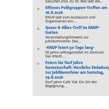
Salzuflen (rto). Zu 33. Mal lädt die...
Offenes Politgruppen-Treffen am
9
16.8.2026
KNUP lädt zum Austausch und
Organisieren ein:...
Queer & Allies-Treff im KNUP-
9
Garten
Veranstaltungshinweis zur
Jubiläumsreihe: Das...
-KNUP feiert 50 Tage lang-
9
50 Jahre selbstgestaltet im Zentrum
Das KNUP,...
Feiern Sie fünf Jahre
9
Gemeinschaft: Herzliche Einladun
zur Jubiläumsfeier am Samstag,
29.8.2026
Fünf Jahre Café 104: Ein Ort der
Begegnung...