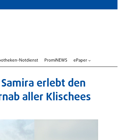
potheken-Notdienst
PromiNEWS
ePaper
3
 Samira erlebt den
nab aller Klischees