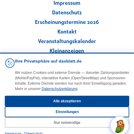
Impressum
Datenschutz
Erscheinungstermine 2026
Kontakt
Veranstaltungskalender
Kleinanzeigen
Ihre Privatsphäre auf dasblatt.de
·
Cookie-Einstellungen
Wir nutzen Cookies und externe Dienste — darunter Zahlungsanbieter
(Mollie/PayPal), interaktive Karten (OpenStreetMap) und Sponsoren-
Folgen Sie uns!
Inhalte. Externe Dienste werden nur nach Ihrer Einwilligung geladen.
Mehr in unserer
Datenschutzerklärung
.
facebook
Alle akzeptieren
Einstellungen
E-Mail
Nur notwendige
Impressum
·
Datenschutz