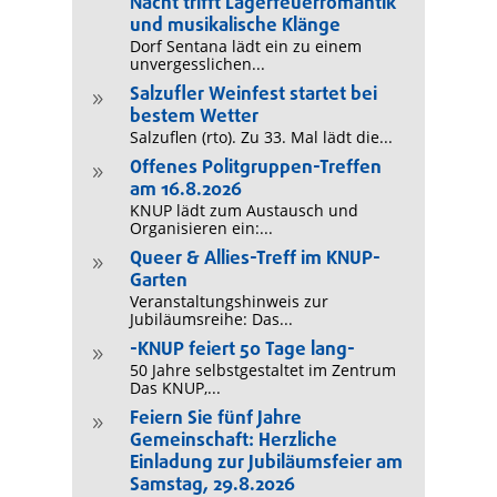
Nacht trifft Lagerfeuerromantik
und musikalische Klänge
Dorf Sentana lädt ein zu einem
unvergesslichen...
Salzufler Weinfest startet bei
9
bestem Wetter
Salzuflen (rto). Zu 33. Mal lädt die...
Offenes Politgruppen-Treffen
9
am 16.8.2026
KNUP lädt zum Austausch und
Organisieren ein:...
Queer & Allies-Treff im KNUP-
9
Garten
Veranstaltungshinweis zur
Jubiläumsreihe: Das...
-KNUP feiert 50 Tage lang-
9
50 Jahre selbstgestaltet im Zentrum
Das KNUP,...
Feiern Sie fünf Jahre
9
Gemeinschaft: Herzliche
Einladung zur Jubiläumsfeier am
Samstag, 29.8.2026