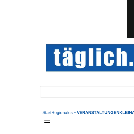
Start
Regionales
VERANSTALTUNGEN
KLEIN
3
a