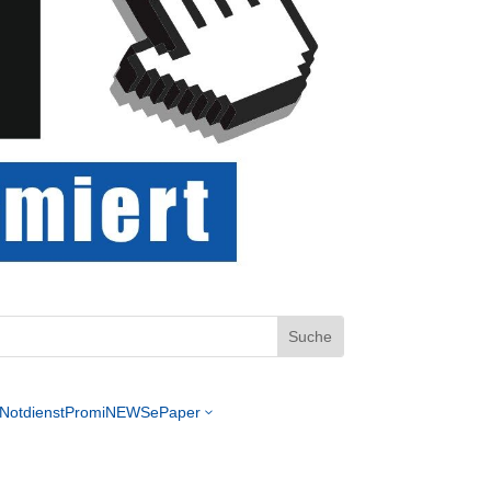
Notdienst
PromiNEWS
ePaper
3