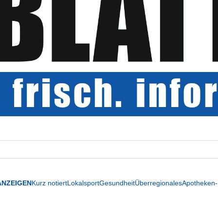
ANZEIGEN
Kurz notiert
Lokalsport
Gesundheit
Überregionales
Apotheken-