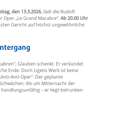
eitag, den 13.3.2026
, lädt die Rudolf-
ger Oper „Le Grand Macabre“.
Ab 20.00 Uhr
gsten Gericht auf höchst ungewöhnliche
untergang
bren“, Glauben schenkt. Er verkündet
e Ende. Doch Ligetis Werk ist keine
Anti-Anti-Oper“. Der geplante
 Schwächen: Als um Mitternacht der
eg handlungsunfähig – er liegt betrunken