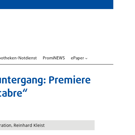
potheken-Notdienst
PromiNEWS
ePaper
3
tuntergang: Premiere
cabre“
ration, Reinhard Kleist