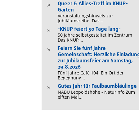
Queer & Allies-Treff im KNUP-
9
Garten
Veranstaltungshinweis zur
Jubiläumsreihe: Das...
-KNUP feiert 50 Tage lang-
9
50 Jahre selbstgestaltet im Zentrum
Das KNUP,...
Feiern Sie fünf Jahre
9
Gemeinschaft: Herzliche Einladun
zur Jubiläumsfeier am Samstag,
29.8.2026
Fünf Jahre Café 104: Ein Ort der
Begegnung...
Gutes Jahr für Faulbaumbläulinge
9
NABU Leopoldshöhe - Naturinfo Zum
elften Mal...