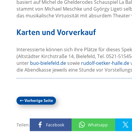
basiert auf Michel de Ghelderodes Schauspiel La Ba
stammt von Michael Meschke und György Ligeti selbst
das musikalische Virtuosität mit absurdem Theater 
Karten und Vorverkauf
Interessierte können sich ihre Plätze für dieses Sp
(Altstädter Kirchstraße 14, Bielefeld, Tel. 0521-5154
unter
buo-bielefeld.de
sowie
rudolf-oetker-halle.de
v
die Abendkasse jeweils eine Stunde vor Vorstellung
←
Vorherige Seite
Teilen:
Facebook
Whatsapp