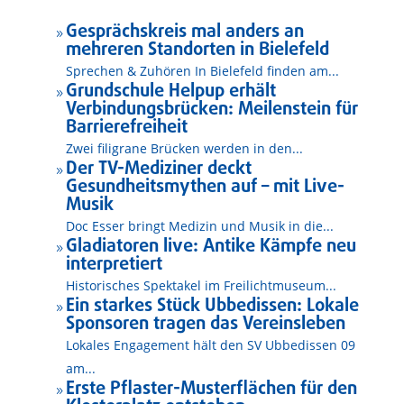
Gesprächskreis mal anders an
9
mehreren Standorten in Bielefeld
Sprechen & Zuhören In Bielefeld finden am...
Grundschule Helpup erhält
9
Verbindungsbrücken: Meilenstein für
Barrierefreiheit
Zwei filigrane Brücken werden in den...
Der TV-Mediziner deckt
9
Gesundheitsmythen auf – mit Live-
Musik
Doc Esser bringt Medizin und Musik in die...
Gladiatoren live: Antike Kämpfe neu
9
interpretiert
Historisches Spektakel im Freilichtmuseum...
Ein starkes Stück Ubbedissen: Lokale
9
Sponsoren tragen das Vereinsleben
Lokales Engagement hält den SV Ubbedissen 09
am...
Erste Pflaster-Musterflächen für den
9