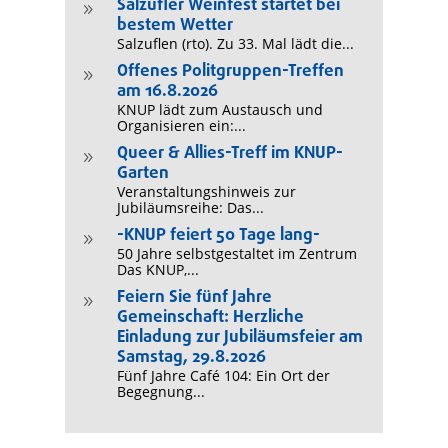
Salzufler Weinfest startet bei
9
bestem Wetter
Salzuflen (rto). Zu 33. Mal lädt die...
Offenes Politgruppen-Treffen
9
am 16.8.2026
KNUP lädt zum Austausch und
Organisieren ein:...
Queer & Allies-Treff im KNUP-
9
Garten
Veranstaltungshinweis zur
Jubiläumsreihe: Das...
-KNUP feiert 50 Tage lang-
9
50 Jahre selbstgestaltet im Zentrum
Das KNUP,...
Feiern Sie fünf Jahre
9
Gemeinschaft: Herzliche
Einladung zur Jubiläumsfeier am
Samstag, 29.8.2026
Fünf Jahre Café 104: Ein Ort der
Begegnung...