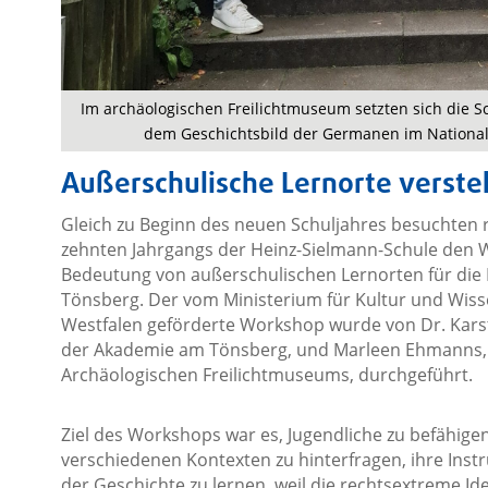
Im archäologischen Freilichtmuseum setzten sich die 
dem Geschichtsbild der Germanen im National
Außerschulische Lernorte verst
Gleich zu Beginn des neuen Schuljahres besuchten 
zehnten Jahrgangs der Heinz-Sielmann-Schule den 
Bedeutung von außerschulischen Lernorten für die
Tönsberg. Der vom Ministerium für Kultur und Wis
Westfalen geförderte Workshop wurde von Dr. Kars
der Akademie am Tönsberg, und Marleen Ehmanns, 
Archäologischen Freilichtmuseums, durchgeführt.
Ziel des Workshops war es, Jugendliche zu befähigen
verschiedenen Kontexten zu hinterfragen, ihre Ins
der Geschichte zu lernen, weil die rechtsextreme Ide