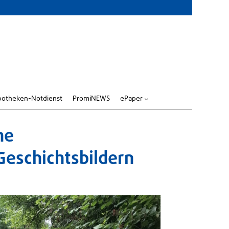
potheken-Notdienst
PromiNEWS
ePaper
3
he
eschichtsbildern