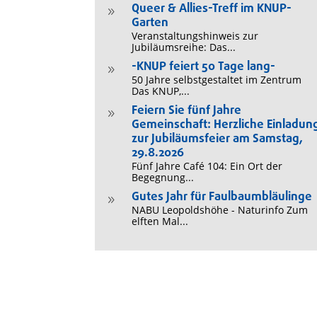
Queer & Allies-Treff im KNUP-
9
Garten
Veranstaltungshinweis zur
Jubiläumsreihe: Das...
-KNUP feiert 50 Tage lang-
9
50 Jahre selbstgestaltet im Zentrum
Das KNUP,...
Feiern Sie fünf Jahre
9
Gemeinschaft: Herzliche Einladun
zur Jubiläumsfeier am Samstag,
29.8.2026
Fünf Jahre Café 104: Ein Ort der
Begegnung...
Gutes Jahr für Faulbaumbläulinge
9
NABU Leopoldshöhe - Naturinfo Zum
elften Mal...