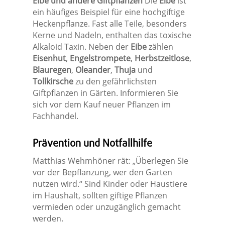
Eibe und andere Giftpflanzen
Die
Eibe
ist
ein häufiges Beispiel für eine hochgiftige
Heckenpflanze. Fast alle Teile, besonders
Kerne und Nadeln, enthalten das toxische
Alkaloid Taxin. Neben der
Eibe
zählen
Eisenhut
,
Engelstrompete
,
Herbstzeitlose
,
Blauregen
,
Oleander
,
Thuja
und
Tollkirsche
zu den gefährlichsten
Giftpflanzen in Gärten. Informieren Sie
sich vor dem Kauf neuer Pflanzen im
Fachhandel.
Prävention und Notfallhilfe
Matthias Wehmhöner rät: „Überlegen Sie
vor der Bepflanzung, wer den Garten
nutzen wird.“ Sind Kinder oder Haustiere
im Haushalt, sollten giftige Pflanzen
vermieden oder unzugänglich gemacht
werden.