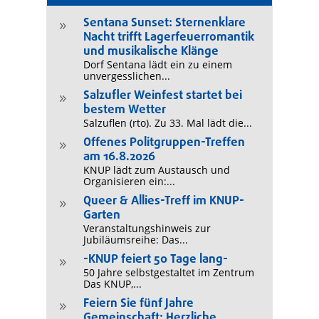
Sentana Sunset: Sternenklare
9
Nacht trifft Lagerfeuerromantik
und musikalische Klänge
Dorf Sentana lädt ein zu einem
unvergesslichen...
Salzufler Weinfest startet bei
9
bestem Wetter
Salzuflen (rto). Zu 33. Mal lädt die...
Offenes Politgruppen-Treffen
9
am 16.8.2026
KNUP lädt zum Austausch und
Organisieren ein:...
Queer & Allies-Treff im KNUP-
9
Garten
Veranstaltungshinweis zur
Jubiläumsreihe: Das...
-KNUP feiert 50 Tage lang-
9
50 Jahre selbstgestaltet im Zentrum
Das KNUP,...
Feiern Sie fünf Jahre
9
Gemeinschaft: Herzliche