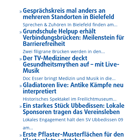
Gesprächskreis mal anders an
9
mehreren Standorten in Bielefeld
Sprechen & Zuhören In Bielefeld finden am...
Grundschule Helpup erhält
9
Verbindungsbrücken: Meilenstein für
Barrierefreiheit
Zwei filigrane Brücken werden in den...
Der TV-Mediziner deckt
9
Gesundheitsmythen auf – mit Live-
Musik
Doc Esser bringt Medizin und Musik in die...
Gladiatoren live: Antike Kämpfe neu
9
interpretiert
Historisches Spektakel im Freilichtmuseum...
Ein starkes Stück Ubbedissen: Lokale
9
Sponsoren tragen das Vereinsleben
Lokales Engagement hält den SV Ubbedissen 09
am...
Erste Pflaster-Musterflächen für den
9