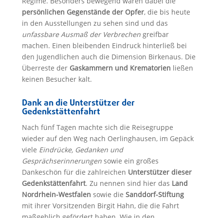
Regime. Besonders bewegend waren dabei die
persönlichen Gegenstände der Opfer
, die bis heute
in den Ausstellungen zu sehen sind und das
unfassbare Ausmaß der Verbrechen
greifbar
machen. Einen bleibenden Eindruck hinterließ bei
den Jugendlichen auch die Dimension Birkenaus. Die
Überreste der
Gaskammern und Krematorien
ließen
keinen Besucher kalt.
Dank an die Unterstützer der
Gedenkstättenfahrt
Nach fünf Tagen machte sich die Reisegruppe
wieder auf den Weg nach Oerlinghausen, im Gepäck
viele
Eindrücke, Gedanken und
Gesprächserinnerungen
sowie ein großes
Dankeschön für die zahlreichen
Unterstützer dieser
Gedenkstättenfahrt
. Zu nennen sind hier das
Land
Nordrhein-Westfalen
sowie die
Sanddorf-Stiftung
mit ihrer Vorsitzenden Birgit Hahn, die die Fahrt
maßgeblich gefördert haben. Wie in den