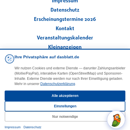
Impressum
Datenschutz
Erscheinungstermine 2026
Kontakt
Veranstaltungskalender
Kleinanzeigen
Ihre Privatsphäre auf dasblatt.de
·
Cookie-Einstellungen
Wir nutzen Cookies und externe Dienste — darunter Zahlungsanbieter
(Mollie/PayPal), interaktive Karten (OpenStreetMap) und Sponsoren-
Folgen Sie uns!
Inhalte. Externe Dienste werden nur nach Ihrer Einwilligung geladen.
Mehr in unserer
Datenschutzerklärung
.
facebook
Alle akzeptieren
Einstellungen
E-Mail
Nur notwendige
Impressum
·
Datenschutz
© 2025 DasBlaueBlatt | InSign – A. + D. Klee GbR