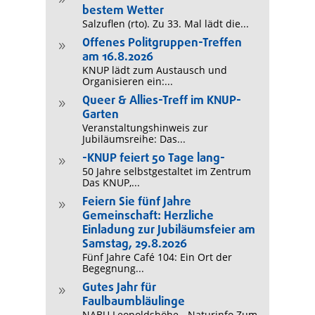
bestem Wetter
Salzuflen (rto). Zu 33. Mal lädt die...
Offenes Politgruppen-Treffen
9
am 16.8.2026
KNUP lädt zum Austausch und
Organisieren ein:...
Queer & Allies-Treff im KNUP-
9
Garten
Veranstaltungshinweis zur
Jubiläumsreihe: Das...
-KNUP feiert 50 Tage lang-
9
50 Jahre selbstgestaltet im Zentrum
Das KNUP,...
Feiern Sie fünf Jahre
9
Gemeinschaft: Herzliche
Einladung zur Jubiläumsfeier am
Samstag, 29.8.2026
Fünf Jahre Café 104: Ein Ort der
Begegnung...
Gutes Jahr für
9
Faulbaumbläulinge
NABU Leopoldshöhe - Naturinfo Zum