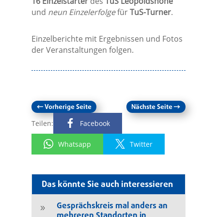
16 Einzelstarter
des
TuS Leopoldshöhe
und
neun Einzelerfolge
für
TuS-Turner
.
Einzelberichte mit Ergebnissen und Fotos
der Veranstaltungen folgen.
←
Vorherige Seite
Nächste Seite
→
Teilen:
Facebook
Whatsapp
Twitter
Das könnte Sie auch interessieren
Gesprächskreis mal anders an
9
mehreren Standorten in