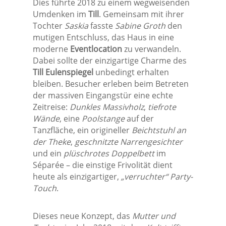
Dies führte 2018 zu einem wegweisenden
Umdenken im
Till
. Gemeinsam mit ihrer
Tochter
Saskia
fasste
Sabine Groth
den
mutigen Entschluss, das Haus in eine
moderne
Eventlocation
zu verwandeln.
Dabei sollte der einzigartige Charme des
Till Eulenspiegel
unbedingt erhalten
bleiben. Besucher erleben beim Betreten
der massiven Eingangstür eine echte
Zeitreise:
Dunkles Massivholz
,
tiefrote
Wände
, eine
Poolstange
auf der
Tanzfläche, ein origineller
Beichtstuhl an
der Theke
,
geschnitzte Narrengesichter
und ein
plüschrotes Doppelbett
im
Séparée – die einstige Frivolität dient
heute als einzigartiger,
„verruchter“ Party-
Touch
.
Dieses neue Konzept, das
Mutter und