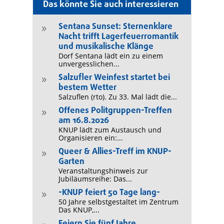
Das könnte Sie auch interessieren
Sentana Sunset: Sternenklare
9
Nacht trifft Lagerfeuerromantik
und musikalische Klänge
Dorf Sentana lädt ein zu einem
unvergesslichen...
Salzufler Weinfest startet bei
9
bestem Wetter
Salzuflen (rto). Zu 33. Mal lädt die...
Offenes Politgruppen-Treffen
9
am 16.8.2026
KNUP lädt zum Austausch und
Organisieren ein:...
Queer & Allies-Treff im KNUP-
9
Garten
Veranstaltungshinweis zur
Jubiläumsreihe: Das...
-KNUP feiert 50 Tage lang-
9
50 Jahre selbstgestaltet im Zentrum
Das KNUP,...
Feiern Sie fünf Jahre