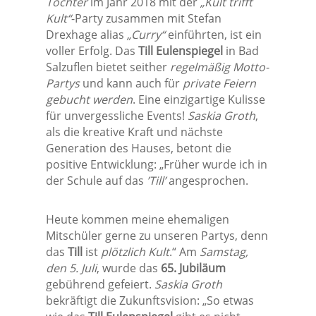
Tochter
im Jahr 2018 mit der
„Kult trifft
Kult“
-Party zusammen mit Stefan
Drexhage alias
„Curry“
einführten, ist ein
voller Erfolg. Das
Till Eulenspiegel
in Bad
Salzuflen bietet seither
regelmäßig Motto-
Partys
und kann auch für
private Feiern
gebucht werden
. Eine einzigartige Kulisse
für unvergessliche Events!
Saskia Groth
,
als die kreative Kraft und nächste
Generation des Hauses, betont die
positive Entwicklung: „Früher wurde ich in
der Schule auf das
’Till’
angesprochen.
Heute kommen meine ehemaligen
Mitschüler gerne zu unseren Partys, denn
das
Till
ist
plötzlich Kult
.“ Am
Samstag,
den 5. Juli
, wurde das
65. Jubiläum
gebührend gefeiert.
Saskia Groth
bekräftigt die Zukunftsvision: „So etwas