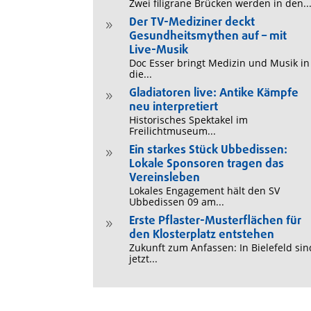
Zwei filigrane Brücken werden in den..
Der TV-Mediziner deckt
9
Gesundheitsmythen auf – mit
Live-Musik
Doc Esser bringt Medizin und Musik in
die...
Gladiatoren live: Antike Kämpfe
9
neu interpretiert
Historisches Spektakel im
Freilichtmuseum...
Ein starkes Stück Ubbedissen:
9
Lokale Sponsoren tragen das
Vereinsleben
Lokales Engagement hält den SV
Ubbedissen 09 am...
Erste Pflaster-Musterflächen für
9
den Klosterplatz entstehen
Zukunft zum Anfassen: In Bielefeld sin
jetzt...