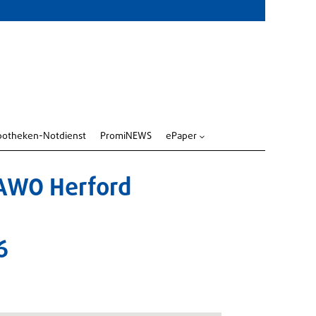
potheken-Notdienst
PromiNEWS
ePaper
3
AWO Herford
6