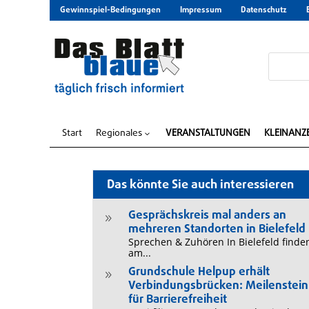
Gewinnspiel-Bedingungen
Impressum
Datenschutz
Start
Regionales
VERANSTALTUNGEN
KLEINANZ
3
Das könnte Sie auch interessieren
Gesprächskreis mal anders an
9
mehreren Standorten in Bielefeld
Sprechen & Zuhören In Bielefeld finde
am...
Grundschule Helpup erhält
9
Verbindungsbrücken: Meilenstein
für Barrierefreiheit