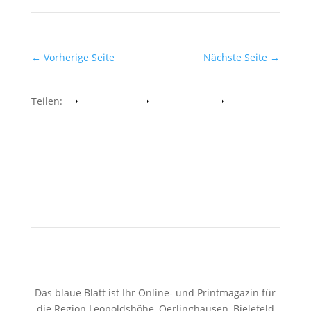
←
Vorherige Seite
Nächste Seite
→
Teilen:
Facebook
Whatsapp
Twitter
Das blaue Blatt ist Ihr Online- und Printmagazin für
die Region Leopoldshöhe, Oerlinghausen, Bielefeld