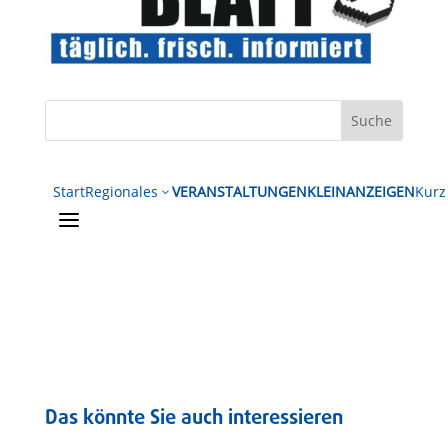
Start
Regionales
VERANSTALTUNGEN
KLEINANZEIGEN
Kurz
3
a
Das könnte Sie auch interessieren