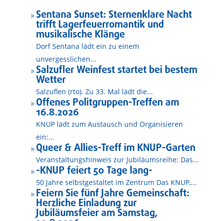
Sentana Sunset: Sternenklare Nacht
9
trifft Lagerfeuerromantik und
musikalische Klänge
Dorf Sentana lädt ein zu einem
unvergesslichen...
Salzufler Weinfest startet bei bestem
9
Wetter
Salzuflen (rto). Zu 33. Mal lädt die...
Offenes Politgruppen-Treffen am
9
16.8.2026
KNUP lädt zum Austausch und Organisieren
ein:...
Queer & Allies-Treff im KNUP-Garten
9
Veranstaltungshinweis zur Jubiläumsreihe: Das...
-KNUP feiert 50 Tage lang-
9
50 Jahre selbstgestaltet im Zentrum Das KNUP,...
Feiern Sie fünf Jahre Gemeinschaft:
9
Herzliche Einladung zur
Jubiläumsfeier am Samstag,