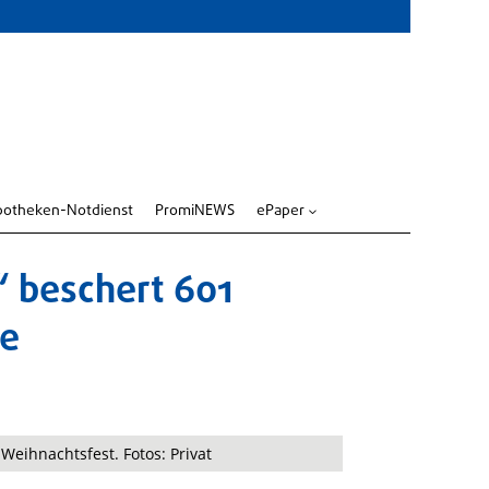
potheken-Notdienst
PromiNEWS
ePaper
3
“ beschert 601
de
 Weihnachtsfest. Fotos: Privat