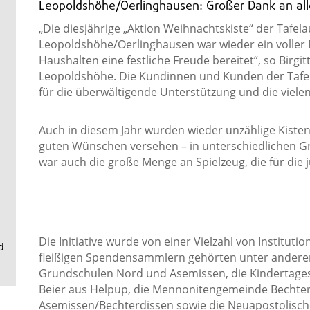
.
Leopoldshöhe/Oerlinghausen: Großer Dank an alle
„Die diesjährige „Aktion Weihnachtskiste“ der Tafel
Leopoldshöhe/Oerlinghausen war wieder ein voller E
Haushalten eine festliche Freude bereitet“, so Birgitt 
Leopoldshöhe. Die Kundinnen und Kunden der Tafel
für die überwältigende Unterstützung und die viele
Auch in diesem Jahr wurden wieder unzählige Kisten 
guten Wünschen versehen – in unterschiedlichen G
war auch die große Menge an Spielzeug, die für di
Die Initiative wurde von einer Vielzahl von Institut
d
fleißigen Spendensammlern gehörten unter andere
Grundschulen Nord und Asemissen, die Kindertages
Beier aus Helpup, die Mennonitengemeinde Bechterd
Asemissen/Bechterdissen sowie die Neuapostolische