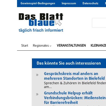
Gewinnspiel-Bedingungen
Impressum
Datenschutz
Start
Regionales
VERANSTALTUNGEN
KLEINANZ
3
Das könnte Sie auch interessieren
Gesprächskreis mal anders an
9
mehreren Standorten in Bielefeld
Sprechen & Zuhören In Bielefeld finde
am...
Grundschule Helpup erhält
9
Verbindungsbrücken: Meilenstein
für Barrierefreiheit