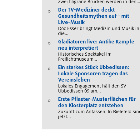
Zwei filigrane Brücken werden in den..
Der TV-Mediziner deckt
9
Gesundheitsmythen auf – mit
Live-Musik
Doc Esser bringt Medizin und Musik in
die...
Gladiatoren live: Antike Kämpfe
9
neu interpretiert
Historisches Spektakel im
Freilichtmuseum...
Ein starkes Stück Ubbedissen:
9
Lokale Sponsoren tragen das
Vereinsleben
Lokales Engagement hält den SV
Ubbedissen 09 am...
Erste Pflaster-Musterflächen für
9
den Klosterplatz entstehen
Zukunft zum Anfassen: In Bielefeld sin
jetzt...