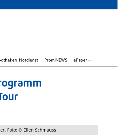
potheken-Notdienst
PromiNEWS
ePaper
3
Programm
Tour
ger. Foto: © Ellen Schmauss