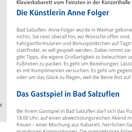
.
Klavierkabarett vom Feinsten in der Konzerthalle
Die Künstlerin Anne Folger
Bad Salzuflen. Anne Folger wurde in Weimar geboren
nichts. Sie reist überall hin, wo Wünsche offen sin
Fahrgastformularen und Bonuspünktchen auf Tagträ
stattfindet, es will gespielt werden. Dabei nimmt sie
gibt Tipps, die eigene Großartigkeit zu beleuchten 
Fußnoten zu packen. Es geht um Beziehungen: Lässt
es mit Komplimenten versuchen. Es geht um gegend
oder um das Glück zu fliegen, weil die Beine fest a
Das Gastspiel in Bad Salzuflen
d
Bei ihrem Gastspiel in Bad Salzuflen darf sich das 
18.00 Uhr, auf einen abwechslungsreichen Abend mit
freuen – einer Mischung aus Kabarett, herrlichen G
grandiosen Kompositionen. Die preisgekrönte Enter