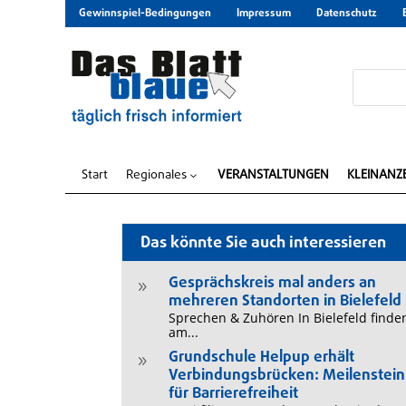
Gewinnspiel-Bedingungen
Impressum
Datenschutz
Start
Regionales
VERANSTALTUNGEN
KLEINANZ
3
Das könnte Sie auch interessieren
Gesprächskreis mal anders an
9
mehreren Standorten in Bielefeld
Sprechen & Zuhören In Bielefeld finde
am...
Grundschule Helpup erhält
9
Verbindungsbrücken: Meilenstein
für Barrierefreiheit