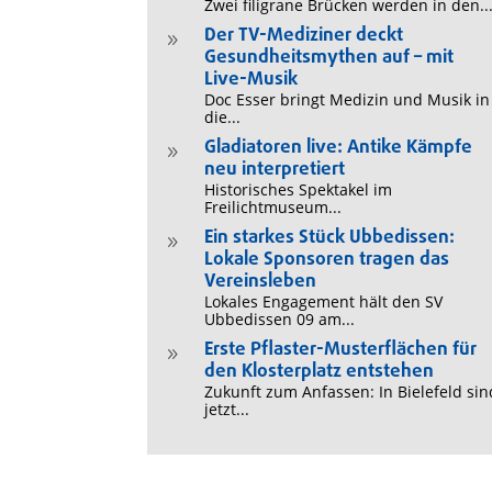
Zwei filigrane Brücken werden in den..
Der TV-Mediziner deckt
9
Gesundheitsmythen auf – mit
Live-Musik
Doc Esser bringt Medizin und Musik in
die...
Gladiatoren live: Antike Kämpfe
9
neu interpretiert
Historisches Spektakel im
Freilichtmuseum...
Ein starkes Stück Ubbedissen:
9
Lokale Sponsoren tragen das
Vereinsleben
Lokales Engagement hält den SV
Ubbedissen 09 am...
Erste Pflaster-Musterflächen für
9
den Klosterplatz entstehen
Zukunft zum Anfassen: In Bielefeld sin
jetzt...