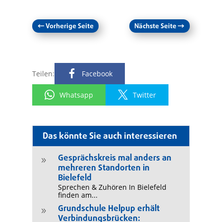
←
Vorherige Seite
Nächste Seite
→
Teilen:
Facebook
Whatsapp
Twitter
Das könnte Sie auch interessieren
Gesprächskreis mal anders an
9
mehreren Standorten in
Bielefeld
Sprechen & Zuhören In Bielefeld
finden am...
Grundschule Helpup erhält
9
Verbindungsbrücken: