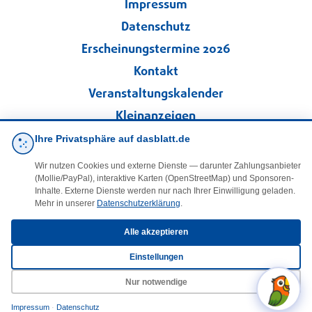
Impressum
Datenschutz
Erscheinungstermine 2026
Kontakt
Veranstaltungskalender
Kleinanzeigen
Ihre Privatsphäre auf dasblatt.de
·
Cookie-Einstellungen
Wir nutzen Cookies und externe Dienste — darunter Zahlungsanbieter
(Mollie/PayPal), interaktive Karten (OpenStreetMap) und Sponsoren-
Folgen Sie uns!
Inhalte. Externe Dienste werden nur nach Ihrer Einwilligung geladen.
Mehr in unserer
Datenschutzerklärung
.
facebook
Alle akzeptieren
Einstellungen
E-Mail
Nur notwendige
Impressum
·
Datenschutz