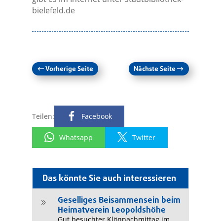
bielefeld.de
←
Vorherige Seite
Nächste Seite
→
Teilen:
Facebook
Whatsapp
Twitter
Das könnte Sie auch interessieren
Geselliges Beisammensein beim
9
Heimatverein Leopoldshöhe
Gut besuchter Klönnachmittag im