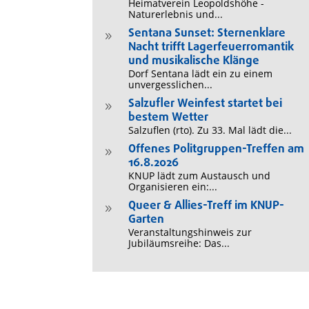
Heimatverein Leopoldshöhe -
Naturerlebnis und...
Sentana Sunset: Sternenklare
9
Nacht trifft Lagerfeuerromantik
und musikalische Klänge
Dorf Sentana lädt ein zu einem
unvergesslichen...
Salzufler Weinfest startet bei
9
bestem Wetter
Salzuflen (rto). Zu 33. Mal lädt die...
Offenes Politgruppen-Treffen am
9
16.8.2026
KNUP lädt zum Austausch und
Organisieren ein:...
Queer & Allies-Treff im KNUP-
9
Garten
Veranstaltungshinweis zur
Jubiläumsreihe: Das...