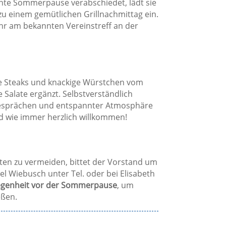
nte Sommerpause verabschiedet, lädt sie
 zu einem gemütlichen Grillnachmittag ein.
hr am bekannten Vereinstreff an der
ige Steaks und knackige Würstchen vom
 Salate ergänzt. Selbstverständlich
 Gesprächen und entspannter Atmosphäre
d wie immer herzlich willkommen!
en zu vermeiden, bittet der Vorstand um
xel Wiebusch unter Tel. oder bei Elisabeth
legenheit vor der Sommerpause
, um
eßen.