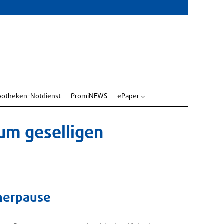
potheken-Notdienst
PromiNEWS
ePaper
3
um geselligen
merpause