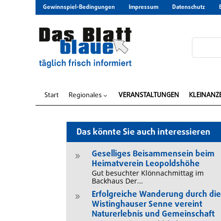
Gewinnspiel-Bedingungen
Impressum
Datenschutz
Start
Regionales
VERANSTALTUNGEN
KLEINANZ
3
Das könnte Sie auch interessieren
Geselliges Beisammensein beim
9
Heimatverein Leopoldshöhe
Gut besuchter Klönnachmittag im
Backhaus Der...
Erfolgreiche Wanderung durch di
9
Wistinghauser Senne vereint
Naturerlebnis und Gemeinschaft