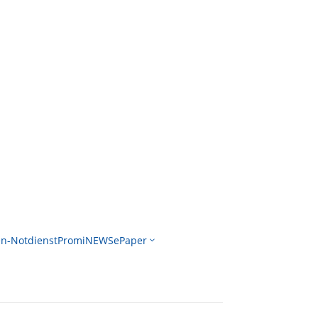
n-Notdienst
PromiNEWS
ePaper
3