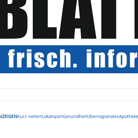
NZEIGEN
Kurz notiert
Lokalsport
Gesundheit
Überregionales
Apotheke