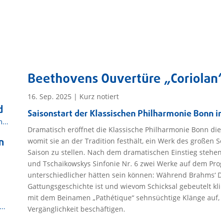
Beethovens Ouvertüre „Coriolan
16. Sep. 2025
|
Kurz notiert
d
Saisonstart der Klassischen Philharmonie Bonn i
...
Dramatisch eröffnet die Klassische Philharmonie Bonn die
n
womit sie an der Tradition festhält, ein Werk des großen
Saison zu stellen. Nach dem dramatischen Einstieg steh
und Tschaikowskys Sinfonie Nr. 6 zwei Werke auf dem P
unterschiedlicher hätten sein können: Während Brahms‘ D
Gattungsgeschichte ist und wievom Schicksal gebeutelt kl
mit dem Beinamen „Pathétique“ sehnsüchtige Klänge auf, 
..
Vergänglichkeit beschäftigen.