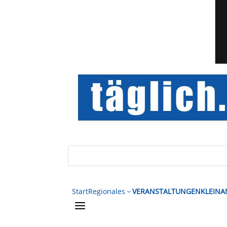
Start
Regionales
VERANSTALTUNGEN
KLEINA
3
a