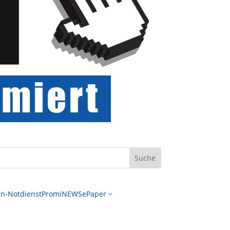
n-Notdienst
PromiNEWS
ePaper
3