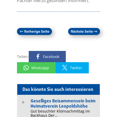
Pächter hierzu gesondert informiert.
←
Vorherige Seite
Nächste Seite
→
Teilen:
Facebook
Whatsapp
Twitter
Das könnte Sie auch interessieren
Geselliges Beisammensein beim
9
Heimatverein Leopoldshöhe
Gut besuchter Klönnachmittag im
Backhaus Der...