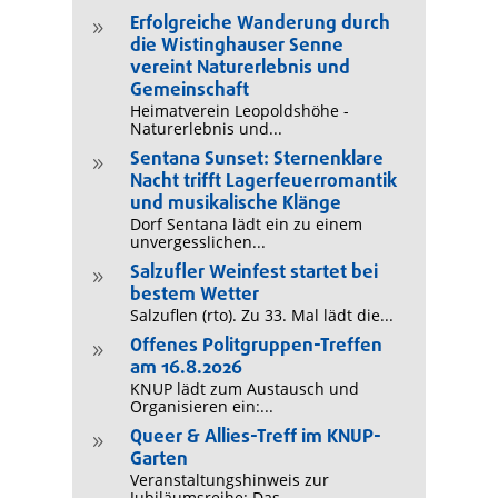
Erfolgreiche Wanderung durch
9
die Wistinghauser Senne
vereint Naturerlebnis und
Gemeinschaft
Heimatverein Leopoldshöhe -
Naturerlebnis und...
Sentana Sunset: Sternenklare
9
Nacht trifft Lagerfeuerromantik
und musikalische Klänge
Dorf Sentana lädt ein zu einem
unvergesslichen...
Salzufler Weinfest startet bei
9
bestem Wetter
Salzuflen (rto). Zu 33. Mal lädt die...
Offenes Politgruppen-Treffen
9
am 16.8.2026
KNUP lädt zum Austausch und
Organisieren ein:...
Queer & Allies-Treff im KNUP-
9
Garten
Veranstaltungshinweis zur
Jubiläumsreihe: Das...