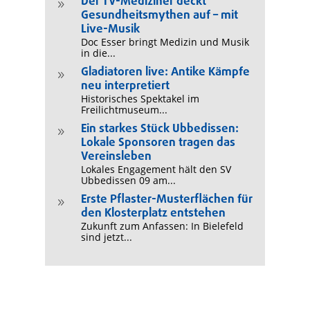
Der TV-Mediziner deckt
9
Gesundheitsmythen auf – mit
Live-Musik
Doc Esser bringt Medizin und Musik
in die...
Gladiatoren live: Antike Kämpfe
9
neu interpretiert
Historisches Spektakel im
Freilichtmuseum...
Ein starkes Stück Ubbedissen:
9
Lokale Sponsoren tragen das
Vereinsleben
Lokales Engagement hält den SV
Ubbedissen 09 am...
Erste Pflaster-Musterflächen für
9
den Klosterplatz entstehen
Zukunft zum Anfassen: In Bielefeld
sind jetzt...