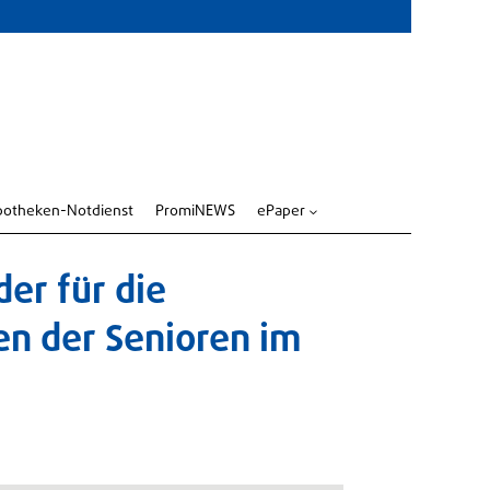
potheken-Notdienst
PromiNEWS
ePaper
3
er für die
n der Senioren im