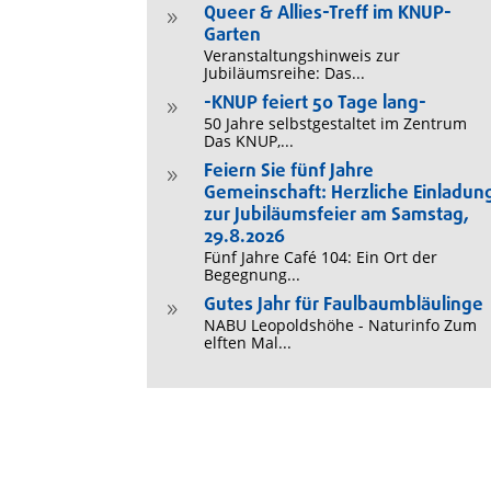
Queer & Allies-Treff im KNUP-
9
Garten
Veranstaltungshinweis zur
Jubiläumsreihe: Das...
-KNUP feiert 50 Tage lang-
9
50 Jahre selbstgestaltet im Zentrum
Das KNUP,...
Feiern Sie fünf Jahre
9
Gemeinschaft: Herzliche Einladun
zur Jubiläumsfeier am Samstag,
29.8.2026
Fünf Jahre Café 104: Ein Ort der
Begegnung...
Gutes Jahr für Faulbaumbläulinge
9
NABU Leopoldshöhe - Naturinfo Zum
elften Mal...