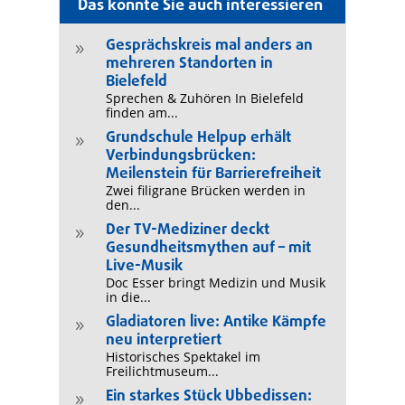
Das könnte Sie auch interessieren
Gesprächskreis mal anders an
9
mehreren Standorten in
Bielefeld
Sprechen & Zuhören In Bielefeld
finden am...
Grundschule Helpup erhält
9
Verbindungsbrücken:
Meilenstein für Barrierefreiheit
Zwei filigrane Brücken werden in
den...
Der TV-Mediziner deckt
9
Gesundheitsmythen auf – mit
Live-Musik
Doc Esser bringt Medizin und Musik
in die...
Gladiatoren live: Antike Kämpfe
9
neu interpretiert
Historisches Spektakel im
Freilichtmuseum...
Ein starkes Stück Ubbedissen:
9