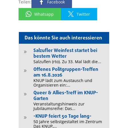
Teilen:
Facebook
Whatsapp
Twitter
Das könnte Sie auch interessieren
Salzufler Weinfest startet bei
9
bestem Wetter
Salzuflen (rto). Zu 33. Mal lädt die...
Offenes Politgruppen-Treffen
9
am 16.8.2026
KNUP lädt zum Austausch und
Organisieren ein:...
Queer & Allies-Treff im KNUP-
9
Garten
Veranstaltungshinweis zur
Jubiläumsreihe: Das...
-KNUP feiert 50 Tage lang-
9
50 Jahre selbstgestaltet im Zentrum
Das KNUP,...