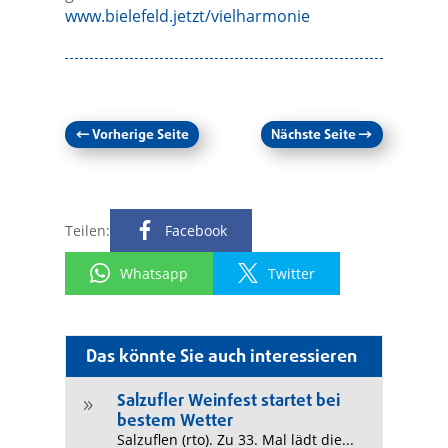
www.bielefeld.jetzt/vielharmonie
←
Vorherige Seite
Nächste Seite
→
Teilen:
Facebook
Whatsapp
Twitter
Das könnte Sie auch interessieren
Salzufler Weinfest startet bei
9
bestem Wetter
Salzuflen (rto). Zu 33. Mal lädt die...