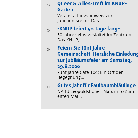
Queer & Allies-Treff im KNUP-
9
Garten
Veranstaltungshinweis zur
Jubiläumsreihe: Das...
-KNUP feiert 50 Tage lang-
9
50 Jahre selbstgestaltet im Zentrum
Das KNUP,...
Feiern Sie fünf Jahre
9
Gemeinschaft: Herzliche Einladun
zur Jubiläumsfeier am Samstag,
29.8.2026
Fünf Jahre Café 104: Ein Ort der
Begegnung...
Gutes Jahr für Faulbaumbläulinge
9
NABU Leopoldshöhe - Naturinfo Zum
elften Mal...