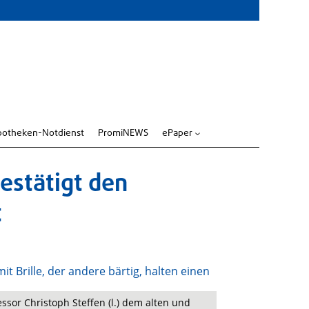
potheken-Notdienst
PromiNEWS
ePaper
3
estätigt den
t
ssor Christoph Steffen (l.) dem alten und