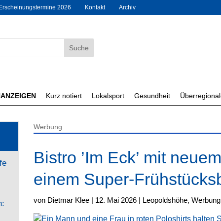
Erscheinungstermine 2026
Kontakt
Archiv
NANZEIGEN
Kurz notiert
Lokalsport
Gesundheit
Überregiona
Werbung
Bistro ’Im Eck’ mit neue
fe
einem Super-Frühstücksb
von
Dietmar Klee
|
12. Mai 2026
|
Leopoldshöhe
,
Werbung
n: