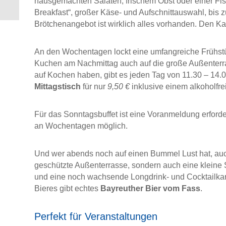
hausgemachten Salaten, frischem Obst oder einer Fi
Breakfast“, großer Käse- und Aufschnittauswahl, bis
Brötchenangebot ist wirklich alles vorhanden. Den Ka
An den Wochentagen lockt eine umfangreiche Frühstü
Kuchen am Nachmittag auch auf die große Außenterrass
auf Kochen haben, gibt es jeden Tag von 11.30 – 14.
Mittagstisch
für nur
9,50 €
inklusive einem alkoholfre
Für das Sonntagsbuffet ist eine Voranmeldung erforde
an Wochentagen möglich.
Und wer abends noch auf einen Bummel Lust hat, auch 
geschützte Außenterrasse, sondern auch eine kleine 
und eine noch wachsende Longdrink- und Cocktailkar
Bieres gibt echtes
Bayreuther Bier vom Fass
.
Perfekt für Veranstaltungen