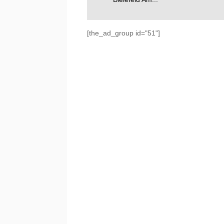
[the_ad_group id="51"]