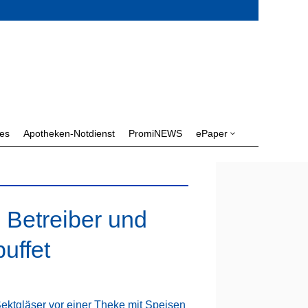
les
Apotheken-Notdienst
PromiNEWS
ePaper
3
m Betreiber und
uffet