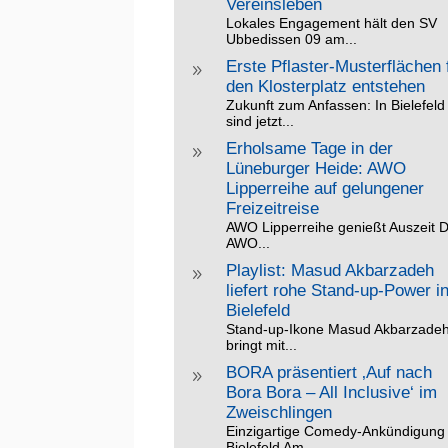
Vereinsleben
Lokales Engagement hält den SV
Ubbedissen 09 am...
Erste Pflaster-Musterflächen 
9
den Klosterplatz entstehen
Zukunft zum Anfassen: In Bielefeld
sind jetzt...
Erholsame Tage in der
9
Lüneburger Heide: AWO
Lipperreihe auf gelungener
Freizeitreise
AWO Lipperreihe genießt Auszeit D
AWO...
Playlist: Masud Akbarzadeh
9
liefert rohe Stand-up-Power i
Bielefeld
Stand-up-Ikone Masud Akbarzade
bringt mit...
BORA präsentiert ‚Auf nach
9
Bora Bora – All Inclusive‘ im
Zweischlingen
Einzigartige Comedy-Ankündigung 
Bielefeld Am...