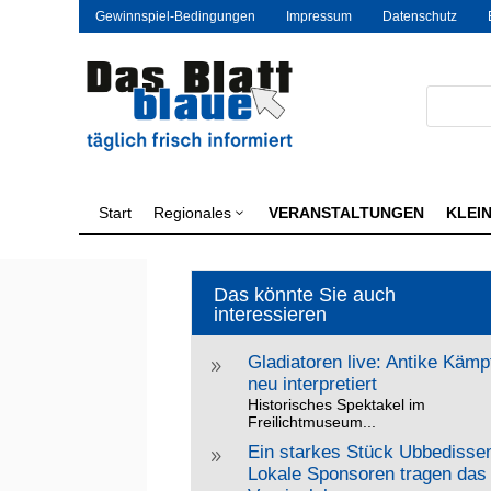
Gewinnspiel-Bedingungen
Impressum
Datenschutz
Start
Regionales
VERANSTALTUNGEN
KLEI
3
Das könnte Sie auch
interessieren
Gladiatoren live: Antike Kämp
9
neu interpretiert
Historisches Spektakel im
Freilichtmuseum...
Ein starkes Stück Ubbedisse
9
Lokale Sponsoren tragen das