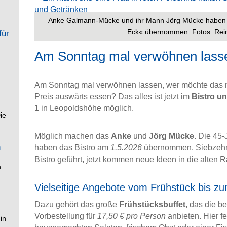
Anke Galmann-Mücke und ihr Mann Jörg Mücke haben z
Eck« übernommen. Fotos: Rein
für
Am Sonntag mal verwöhnen lass
Am Sonntag mal verwöhnen lassen, wer möchte das n
Preis auswärts essen? Das alles ist jetzt im
Bistro u
1 in Leopoldshöhe möglich.
ie
Möglich machen das
Anke
und
Jörg Mücke
. Die 45-
n
haben das Bistro am
1.5.2026
übernommen. Siebzehn
Bistro geführt, jetzt kommen neue Ideen in die alten 
h
Vielseitige Angebote vom Frühstück bis z
Dazu gehört das große
Frühstücksbuffet
, das die b
Vorbestellung für
17,50 € pro Person
anbieten. Hier fe
in