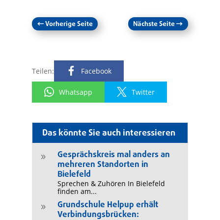
←
Vorherige Seite
Nächste Seite
→
Teilen:
Facebook
Whatsapp
Twitter
Das könnte Sie auch interessieren
Gesprächskreis mal anders an
9
mehreren Standorten in
Bielefeld
Sprechen & Zuhören In Bielefeld
finden am...
Grundschule Helpup erhält
9
Verbindungsbrücken: