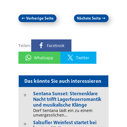
←
Vorherige Seite
Nächste Seite
→
Teilen:
Facebook
Whatsapp
Twitter
Das könnte Sie auch interessieren
Sentana Sunset: Sternenklare
9
Nacht trifft Lagerfeuerromantik
und musikalische Klänge
Dorf Sentana lädt ein zu einem
unvergesslichen...
Salzufler Weinfest startet bei
9