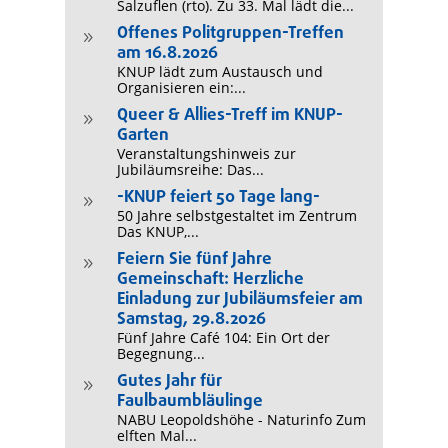
Salzuflen (rto). Zu 33. Mal lädt die...
Offenes Politgruppen-Treffen
9
am 16.8.2026
KNUP lädt zum Austausch und
Organisieren ein:...
Queer & Allies-Treff im KNUP-
9
Garten
Veranstaltungshinweis zur
Jubiläumsreihe: Das...
-KNUP feiert 50 Tage lang-
9
50 Jahre selbstgestaltet im Zentrum
Das KNUP,...
Feiern Sie fünf Jahre
9
Gemeinschaft: Herzliche
Einladung zur Jubiläumsfeier am
Samstag, 29.8.2026
Fünf Jahre Café 104: Ein Ort der
Begegnung...
Gutes Jahr für
9
Faulbaumbläulinge
NABU Leopoldshöhe - Naturinfo Zum
elften Mal...