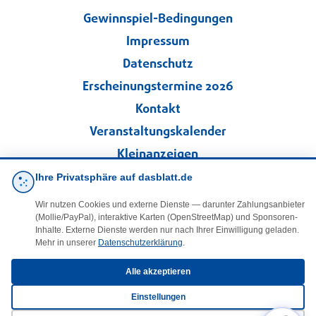
Gewinnspiel-Bedingungen
Impressum
Datenschutz
Erscheinungstermine 2026
Kontakt
Veranstaltungskalender
Kleinanzeigen
Ihre Privatsphäre auf dasblatt.de
·
Cookie-Einstellungen
Wir nutzen Cookies und externe Dienste — darunter Zahlungsanbieter
(Mollie/PayPal), interaktive Karten (OpenStreetMap) und Sponsoren-
Folgen Sie uns!
Inhalte. Externe Dienste werden nur nach Ihrer Einwilligung geladen.
Mehr in unserer
Datenschutzerklärung
.
facebook
Alle akzeptieren
Einstellungen
E-Mail