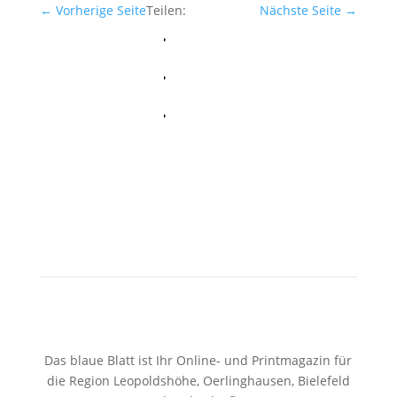
←
Vorherige Seite
Teilen:
Nächste Seite
→
Facebook
Whatsapp
Twitter
Das blaue Blatt ist Ihr Online- und Printmagazin für
die Region Leopoldshöhe, Oerlinghausen, Bielefeld