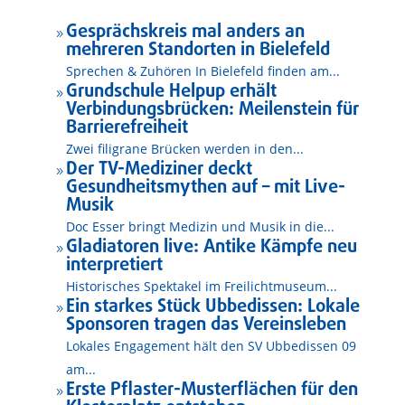
Gesprächskreis mal anders an
9
mehreren Standorten in Bielefeld
Sprechen & Zuhören In Bielefeld finden am...
Grundschule Helpup erhält
9
Verbindungsbrücken: Meilenstein für
Barrierefreiheit
Zwei filigrane Brücken werden in den...
Der TV-Mediziner deckt
9
Gesundheitsmythen auf – mit Live-
Musik
Doc Esser bringt Medizin und Musik in die...
Gladiatoren live: Antike Kämpfe neu
9
interpretiert
Historisches Spektakel im Freilichtmuseum...
Ein starkes Stück Ubbedissen: Lokale
9
Sponsoren tragen das Vereinsleben
Lokales Engagement hält den SV Ubbedissen 09
am...
Erste Pflaster-Musterflächen für den
9