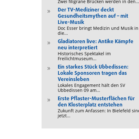
Zwei filigrane Brücken werden in den..
Der TV-Mediziner deckt
9
Gesundheitsmythen auf – mit
Live-Musik
Doc Esser bringt Medizin und Musik in
die...
Gladiatoren live: Antike Kämpfe
9
neu interpretiert
Historisches Spektakel im
Freilichtmuseum...
Ein starkes Stück Ubbedissen:
9
Lokale Sponsoren tragen das
Vereinsleben
Lokales Engagement hält den SV
Ubbedissen 09 am...
Erste Pflaster-Musterflächen für
9
den Klosterplatz entstehen
Zukunft zum Anfassen: In Bielefeld sin
jetzt...