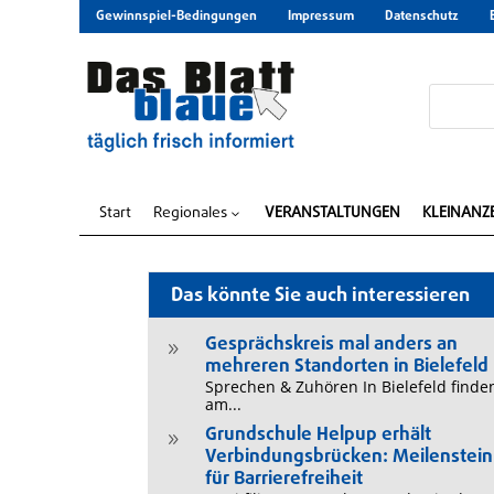
Gewinnspiel-Bedingungen
Impressum
Datenschutz
Start
Regionales
VERANSTALTUNGEN
KLEINANZ
3
Das könnte Sie auch interessieren
Gesprächskreis mal anders an
9
mehreren Standorten in Bielefeld
Sprechen & Zuhören In Bielefeld finde
am...
Grundschule Helpup erhält
9
Verbindungsbrücken: Meilenstein
für Barrierefreiheit