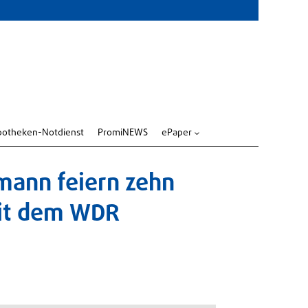
potheken-Notdienst
PromiNEWS
ePaper
3
mann feiern zehn
mit dem WDR