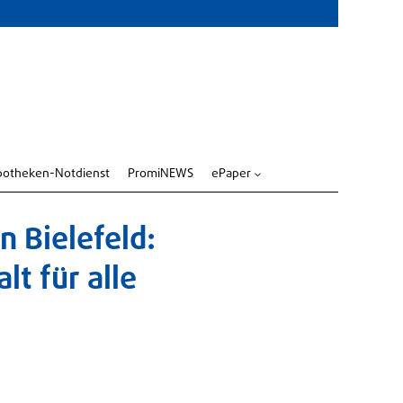
potheken-Notdienst
PromiNEWS
ePaper
3
n Bielefeld:
lt für alle