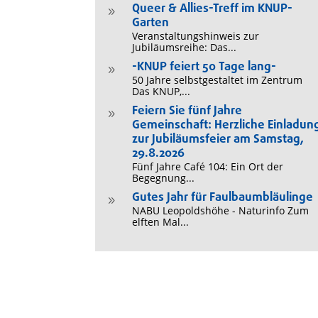
Queer & Allies-Treff im KNUP-
9
Garten
Veranstaltungshinweis zur
Jubiläumsreihe: Das...
-KNUP feiert 50 Tage lang-
9
50 Jahre selbstgestaltet im Zentrum
Das KNUP,...
Feiern Sie fünf Jahre
9
Gemeinschaft: Herzliche Einladun
zur Jubiläumsfeier am Samstag,
29.8.2026
Fünf Jahre Café 104: Ein Ort der
Begegnung...
Gutes Jahr für Faulbaumbläulinge
9
NABU Leopoldshöhe - Naturinfo Zum
elften Mal...