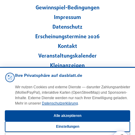
Gewinnspiel-Bedingungen
Impressum
Datenschutz
Erscheinungstermine 2026
Kontakt
Veranstaltungskalender
Kleinanzeigen
Ihre Privatsphäre auf dasblatt.de
·
Cookie-Einstellungen
Wir nutzen Cookies und externe Dienste — darunter Zahlungsanbieter
(Mollie/PayPal), interaktive Karten (OpenStreetMap) und Sponsoren-
Folgen Sie uns!
Inhalte. Externe Dienste werden nur nach Ihrer Einwilligung geladen.
Mehr in unserer
Datenschutzerklärung
.
facebook
Alle akzeptieren
Einstellungen
E-Mail