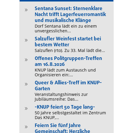
Sentana Sunset: Sternenklare
9
Nacht trifft Lagerfeuerromantik
und musikalische Klänge
Dorf Sentana lädt ein zu einem
unvergesslichen...
Salzufler Weinfest startet bei
9
bestem Wetter
Salzuflen (rto). Zu 33. Mal lädt die...
Offenes Politgruppen-Treffen
9
am 16.8.2026
KNUP lädt zum Austausch und
Organisieren ein:...
Queer & Allies-Treff im KNUP-
9
Garten
Veranstaltungshinweis zur
Jubiläumsreihe: Das...
-KNUP feiert 50 Tage lang-
9
50 Jahre selbstgestaltet im Zentrum
Das KNUP,...
Feiern Sie fünf Jahre
9
Gemeinschaft: Herzliche