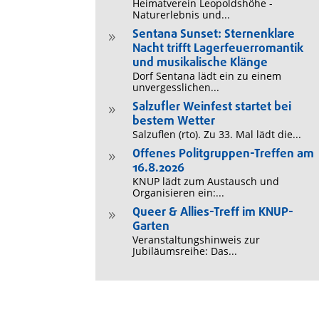
Heimatverein Leopoldshöhe -
Naturerlebnis und...
Sentana Sunset: Sternenklare
9
Nacht trifft Lagerfeuerromantik
und musikalische Klänge
Dorf Sentana lädt ein zu einem
unvergesslichen...
Salzufler Weinfest startet bei
9
bestem Wetter
Salzuflen (rto). Zu 33. Mal lädt die...
Offenes Politgruppen-Treffen am
9
16.8.2026
KNUP lädt zum Austausch und
Organisieren ein:...
Queer & Allies-Treff im KNUP-
9
Garten
Veranstaltungshinweis zur
Jubiläumsreihe: Das...