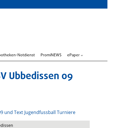
potheken-Notdienst
PromiNEWS
ePaper
3
SV Ubbedissen 09
edissen