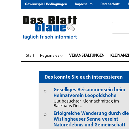
Gewinnspiel-Bedingungen
Impressum
Datenschutz
Start
Regionales
VERANSTALTUNGEN
KLEINANZ
3
Das könnte Sie auch interessieren
Geselliges Beisammensein beim
9
Heimatverein Leopoldshöhe
Gut besuchter Klönnachmittag im
Backhaus Der...
Erfolgreiche Wanderung durch di
9
Wistinghauser Senne vereint
Naturerlebnis und Gemeinschaft