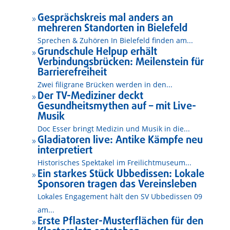
Gesprächskreis mal anders an
9
mehreren Standorten in Bielefeld
Sprechen & Zuhören In Bielefeld finden am...
Grundschule Helpup erhält
9
Verbindungsbrücken: Meilenstein für
Barrierefreiheit
Zwei filigrane Brücken werden in den...
Der TV-Mediziner deckt
9
Gesundheitsmythen auf – mit Live-
Musik
Doc Esser bringt Medizin und Musik in die...
Gladiatoren live: Antike Kämpfe neu
9
interpretiert
Historisches Spektakel im Freilichtmuseum...
Ein starkes Stück Ubbedissen: Lokale
9
Sponsoren tragen das Vereinsleben
Lokales Engagement hält den SV Ubbedissen 09
am...
Erste Pflaster-Musterflächen für den
9