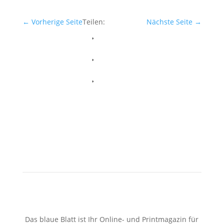
←
Vorherige Seite
Teilen:
Nächste Seite
→
Facebook
Whatsapp
Twitter
Das blaue Blatt ist Ihr Online- und Printmagazin für