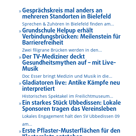
Gesprächskreis mal anders an
9
mehreren Standorten in Bielefeld
Sprechen & Zuhören In Bielefeld finden am...
Grundschule Helpup erhält
9
Verbindungsbrücken: Meilenstein für
Barrierefreiheit
Zwei filigrane Brücken werden in den...
Der TV-Mediziner deckt
9
Gesundheitsmythen auf – mit Live-
Musik
Doc Esser bringt Medizin und Musik in die...
Gladiatoren live: Antike Kämpfe neu
9
interpretiert
Historisches Spektakel im Freilichtmuseum...
Ein starkes Stück Ubbedissen: Lokale
9
Sponsoren tragen das Vereinsleben
Lokales Engagement hält den SV Ubbedissen 09
am...
Erste Pflaster-Musterflächen für den
9