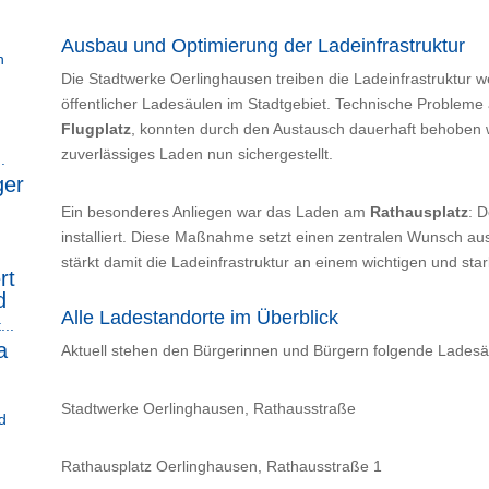
Ausbau und Optimierung der Ladeinfrastruktur
n
Die Stadtwerke Oerlinghausen treiben die Ladeinfrastruktur 
öffentlicher Ladesäulen im Stadtgebiet. Technische Problem
Flugplatz
, konnten durch den Austausch dauerhaft behoben
zuverlässiges Laden nun sichergestellt.
.
ger
Ein besonderes Anliegen war das Laden am
Rathausplatz
: D
installiert. Diese Maßnahme setzt einen zentralen Wunsch a
stärkt damit die Ladeinfrastruktur an einem wichtigen und star
rt
d
Alle Ladestandorte im Überblick
...
a
Aktuell stehen den Bürgerinnen und Bürgern folgende Ladesä
Stadtwerke Oerlinghausen, Rathausstraße
d
Rathausplatz Oerlinghausen, Rathausstraße 1