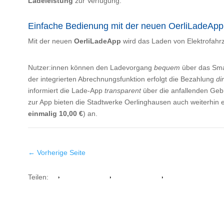
Ladeleistung
zur Verfügung.
Einfache Bedienung mit der neuen OerliLadeApp
Mit der neuen
OerliLadeApp
wird das Laden von Elektrofah
Nutzer:innen können den Ladevorgang
bequem
über das Smar
der integrierten Abrechnungsfunktion erfolgt die Bezahlung
di
informiert die Lade-App
transparent
über die anfallenden Gebü
zur App bieten die Stadtwerke Oerlinghausen auch weiterhin e
einmalig 10,00 €
) an.
←
Vorherige Seite
Teilen:
Facebook
Whatsapp
Twitter