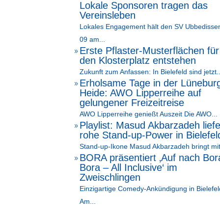
Lokale Sponsoren tragen das
Vereinsleben
Lokales Engagement hält den SV Ubbedisse
09 am...
Erste Pflaster-Musterflächen für
9
den Klosterplatz entstehen
Zukunft zum Anfassen: In Bielefeld sind jetzt..
Erholsame Tage in der Lünebur
9
Heide: AWO Lipperreihe auf
gelungener Freizeitreise
AWO Lipperreihe genießt Auszeit Die AWO...
Playlist: Masud Akbarzadeh liefe
9
rohe Stand-up-Power in Bielefel
Stand-up-Ikone Masud Akbarzadeh bringt mit
BORA präsentiert ‚Auf nach Bor
9
Bora – All Inclusive‘ im
Zweischlingen
Einzigartige Comedy-Ankündigung in Bielefel
Am...