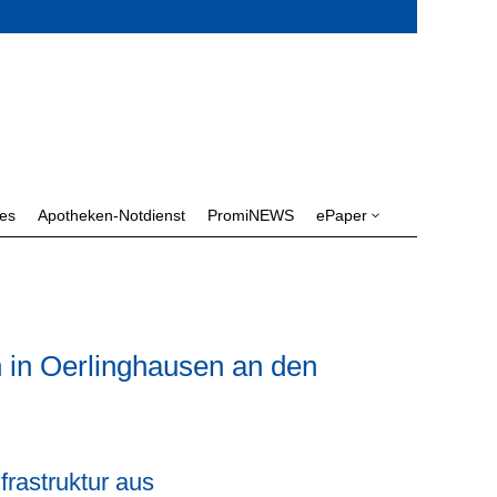
les
Apotheken-Notdienst
PromiNEWS
ePaper
3
 in Oerlinghausen an den
rastruktur aus