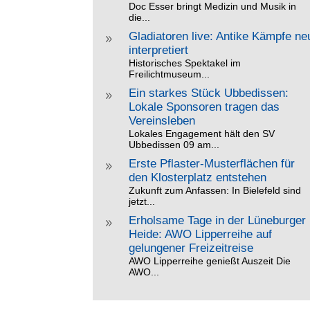
Doc Esser bringt Medizin und Musik in
die...
Gladiatoren live: Antike Kämpfe ne
9
interpretiert
Historisches Spektakel im
Freilichtmuseum...
Ein starkes Stück Ubbedissen:
9
Lokale Sponsoren tragen das
Vereinsleben
Lokales Engagement hält den SV
Ubbedissen 09 am...
Erste Pflaster-Musterflächen für
9
den Klosterplatz entstehen
Zukunft zum Anfassen: In Bielefeld sind
jetzt...
Erholsame Tage in der Lüneburger
9
Heide: AWO Lipperreihe auf
gelungener Freizeitreise
AWO Lipperreihe genießt Auszeit Die
AWO...