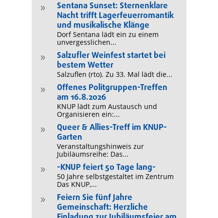
Sentana Sunset: Sternenklare
9
Nacht trifft Lagerfeuerromantik
und musikalische Klänge
Dorf Sentana lädt ein zu einem
unvergesslichen...
Salzufler Weinfest startet bei
9
bestem Wetter
Salzuflen (rto). Zu 33. Mal lädt die...
Offenes Politgruppen-Treffen
9
am 16.8.2026
KNUP lädt zum Austausch und
Organisieren ein:...
Queer & Allies-Treff im KNUP-
9
Garten
Veranstaltungshinweis zur
Jubiläumsreihe: Das...
-KNUP feiert 50 Tage lang-
9
50 Jahre selbstgestaltet im Zentrum
Das KNUP,...
Feiern Sie fünf Jahre
9
Gemeinschaft: Herzliche
Einladung zur Jubiläumsfeier am